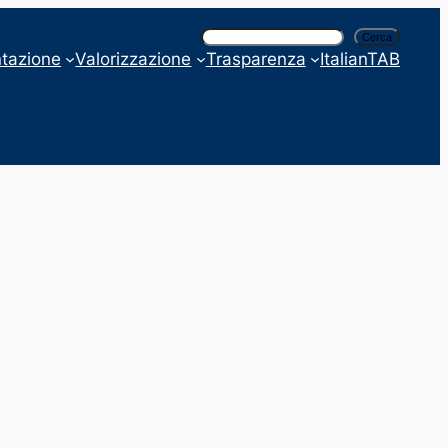
C
Cerca
e
tazione
Valorizzazione
Trasparenza
ItalianTAB
r
c
a