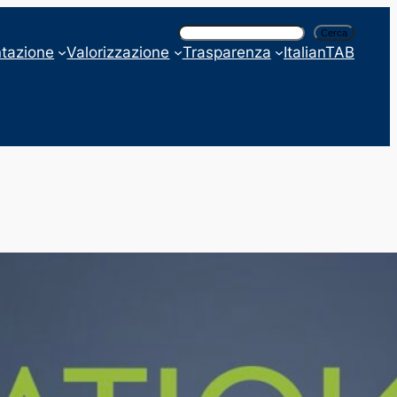
C
Cerca
e
tazione
Valorizzazione
Trasparenza
ItalianTAB
r
c
a