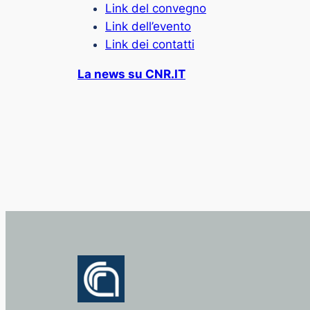
Link del convegno
Link dell’evento
Link dei contatti
La news su CNR.IT