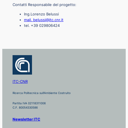
Contatti Responsabile del progetto:
Ing.Lorenzo Belussi
mail. belussi@itc.cnr.it
tel. +39 029806424
ITC-CNR
Ricerca Politecnica sull'Ambiente Costruito
Partita IVA 02118311006
C.F. 80054330586
Newsletter ITC