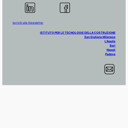
iscriviti alla Newsletter
ISTITUTO PER LE TECNOLOGIE DELLA COSTRUZIONE
San Giuliano Milanese
L’Aquila
Bari
Napoli
Padova