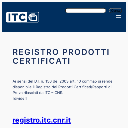
Vai
C
al
Cerca
e
contenuto
r
c
a
REGISTRO PRODOTTI
CERTIFICATI
Ai sensi del D.I. n. 156 del 2003 art. 10 comma5 si rende
disponibile il Registro dei Prodotti Certificati/Rapporti di
Prova rilasciati da ITC – CNR:
[divider]
registro.itc.cnr.it