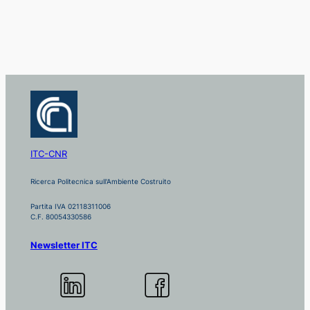
ITC-CNR
Ricerca Politecnica sull'Ambiente Costruito
Partita IVA 02118311006
C.F. 80054330586
Newsletter ITC