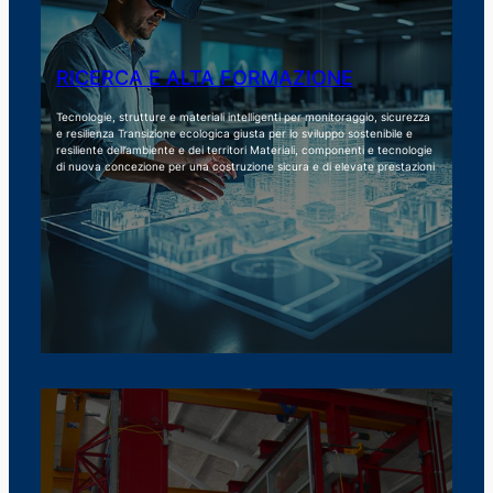
RICERCA E ALTA FORMAZIONE
Tecnologie, strutture e materiali intelligenti per monitoraggio, sicurezza
e resilienza Transizione ecologica giusta per lo sviluppo sostenibile e
resiliente dell’ambiente e dei territori Materiali, componenti e tecnologie
di nuova concezione per una costruzione sicura e di elevate prestazioni