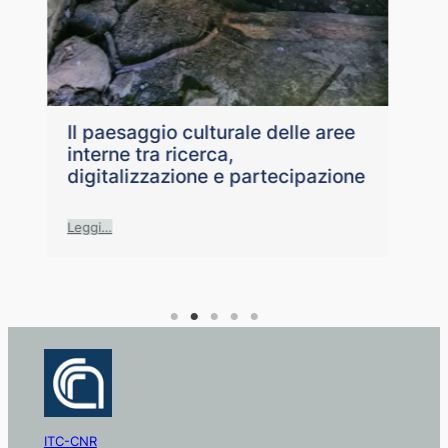
Pr
lu
co
Vi
Il paesaggio culturale delle aree
interne tra ricerca,
digitalizzazione e partecipazione
Leg
Leggi…
ITC-CNR