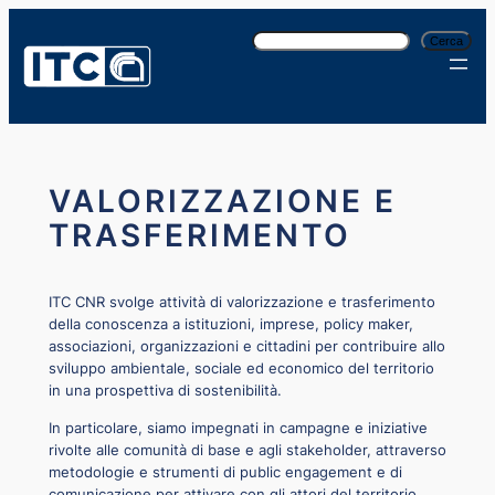
Vai
C
al
Cerca
e
contenuto
r
c
a
VALORIZZAZIONE E
TRASFERIMENTO
ITC CNR svolge attività di valorizzazione e trasferimento
della conoscenza a istituzioni, imprese, policy maker,
associazioni, organizzazioni e cittadini per contribuire allo
sviluppo ambientale, sociale ed economico del territorio
in una prospettiva di sostenibilità.
In particolare, siamo impegnati in campagne e iniziative
rivolte alle comunità di base e agli stakeholder, attraverso
metodologie e strumenti di public engagement e di
comunicazione per attivare con gli attori del territorio