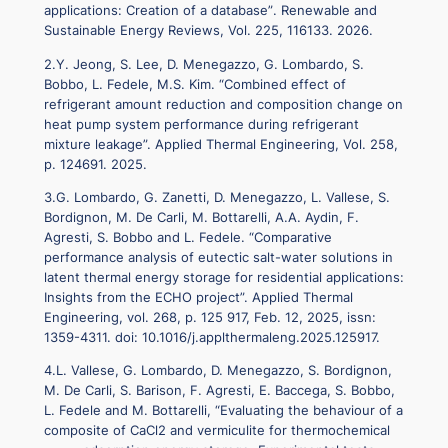
applications: Creation of a database”
. Renewable and
Sustainable Energy Reviews, Vol. 225, 116133. 2026.
2.Y. Jeong, S. Lee, D. Menegazzo, G. Lombardo, S.
Bobbo, L. Fedele, M.S. Kim.
“Combined effect of
refrigerant amount reduction and composition change on
heat pump system performance during refrigerant
mixture leakage”.
Applied Thermal Engineering, Vol. 258,
p. 124691. 2025.
3.G. Lombardo, G. Zanetti, D. Menegazzo, L. Vallese, S.
Bordignon, M. De Carli, M. Bottarelli, A.A. Aydin, F.
Agresti, S. Bobbo and L. Fedele. “Comparative
performance analysis of eutectic salt-water solutions in
latent thermal energy storage for residential applications:
Insights from the ECHO project”. Applied Thermal
Engineering, vol. 268, p. 125 917, Feb. 12, 2025, issn:
1359-4311. doi: 10.1016/j.applthermaleng.2025.125917.
4.L. Vallese, G. Lombardo, D. Menegazzo, S. Bordignon,
M. De Carli, S. Barison, F. Agresti, E. Baccega, S. Bobbo,
L. Fedele and M. Bottarelli, “Evaluating the behaviour of a
composite of CaCl2 and vermiculite for thermochemical