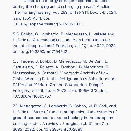
adsorption energy storage: Experimental tests
during the charging and discharging phases”. Applied
Thermal Engineering, vol. 263, p. 125 311, Dec. 24, 2024,
issn: 1359-4311. doi:
10.1016/j.applthermaleng.2024.125311.
5.S. Bobbo, G. Lombardo, D. Menegazzo, L. Vallese and
L. Fedele, “A technological update on heat pumps for
industrial applications”. Energies, vol. 17, no. 4942, 2024.
doi: .org/10.3390/en17194942.
6.L. Fedele, S. Bobbo, D. Menegazzo, M. De Carli, L.
Carnieletto, F. Poletto, A. Tarabotti, D. Mendrinos, G.
Mezzasalma, A. Bernardi, “Energetic Analysis of Low
Global Warming Potential Refrigerants as Substitutes for
R410A and R134a in Ground-Source Heat Pumps”.
Energies, vol. 16, no. 9, 2023, issn: 1996-1073. doi:
10.3390/en16093757.
7.D. Menegazzo, G. Lombardo, S. Bobbo, M. D. Carli, and
L. Fedele, “State of the art, perspective and obstacles of
ground-source heat pump technology in the european
building sector: A review”. Energies, vol. 15, no. 7, p.
2685, 2022. doi: 10.3390/en15072685.