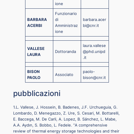
ione
Funzionario
BARBARA
di
barbara.acer
ACERBI
Amministraz
bi@cnr.it
ione
laura.vallese
VALLESE
Dottoranda
@phd.unipd
LAURA
.it
BISON
paolo-
Associato
PAOLO
bison@cnr.it
pubblicazioni
1.L. Vallese, J. Hossein, B. Badenes, J.F. Urchueguia, G.
Lombardo, D. Menegazzo, Z. Ure, S. Cesari, M. Bottarelli,
E. Baccega, M. De Carli, A. Lopez, B. Sánchez, L. Mabe,
A.A. Aydın, S. Bobbo, L. Fedele. “
A comprehensive
review of thermal energy storage technologies and their