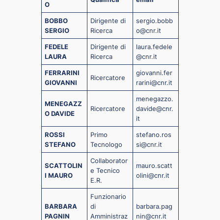
O
BOBBO
Dirigente di
sergio.bobb
SERGIO
Ricerca
o@cnr.it
FEDELE
Dirigente di
laura.fedele
LAURA
Ricerca
@cnr.it
FERRARINI
giovanni.fer
Ricercatore
GIOVANNI
rarini@cnr.it
menegazzo.
MENEGAZZ
Ricercatore
davide@cnr.
O DAVIDE
it
ROSSI
Primo
stefano.ros
STEFANO
Tecnologo
si@cnr.it
Collaborator
SCATTOLIN
mauro.scatt
e Tecnico
I MAURO
olini@cnr.it
E.R.
Funzionario
BARBARA
di
barbara.pag
PAGNIN
Amministraz
nin@cnr.it